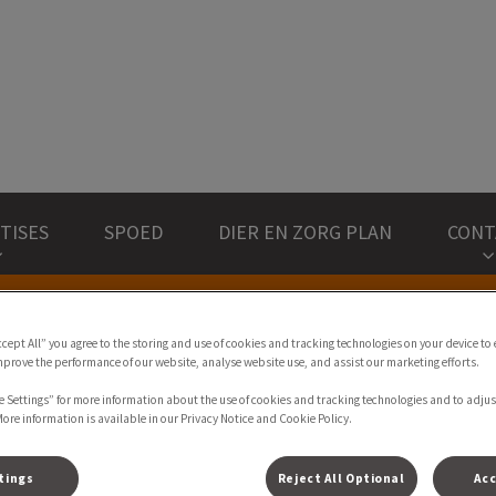
nd Dierenklinieken
TISES
SPOED
DIER EN ZORG PLAN
CONT
weer geopend. Voor de openingstijden
klik hier.
ccept All” you agree to the storing and use of cookies and tracking technologies on your device to
mprove the performance of our website, analyse website use, and assist our marketing efforts.
e Settings” for more information about the use of cookies and tracking technologies and to adjus
More information is available in our Privacy Notice and Cookie Policy.
tings
Reject All Optional
Acc