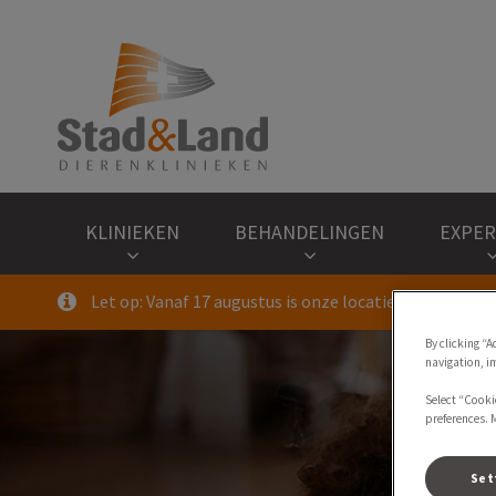
Homepage Stad & La
KLINIEKEN
BEHANDELINGEN
EXPER
Let op: Vanaf 17 augustus is onze locatie Volendam 
Zoek
By clicking “A
navigation, i
Select “Cooki
preferences. 
Set