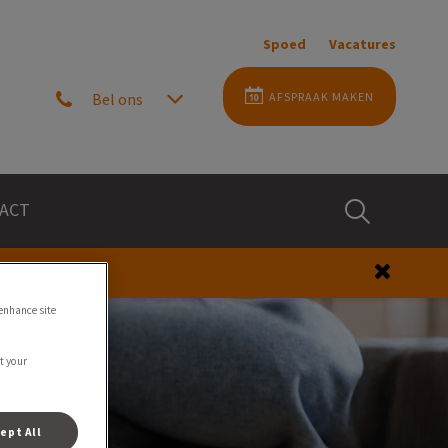
Spoed
Vacatures
Bel ons
AFSPRAAK MAKEN
Zoek
ACT
Zoek
 enhance site
t your
ept All