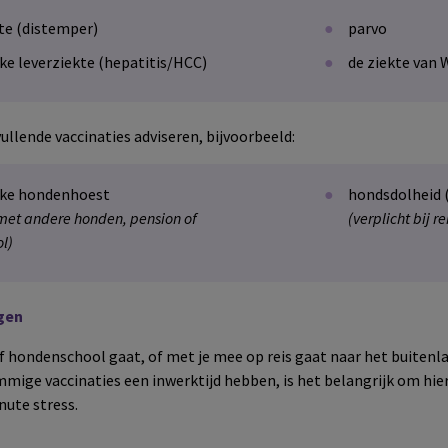
te (distemper)
parvo
ke leverziekte (hepatitis/HCC)
de ziekte van 
ullende vaccinaties adviseren, bijvoorbeeld:
jke hondenhoest
hondsdolheid (
 met andere honden, pension of
(verplicht bij 
l)
gen
of hondenschool gaat, of met je mee op reis gaat naar het buitenl
mmige vaccinaties een inwerktijd hebben, is het belangrijk om hi
nute stress.