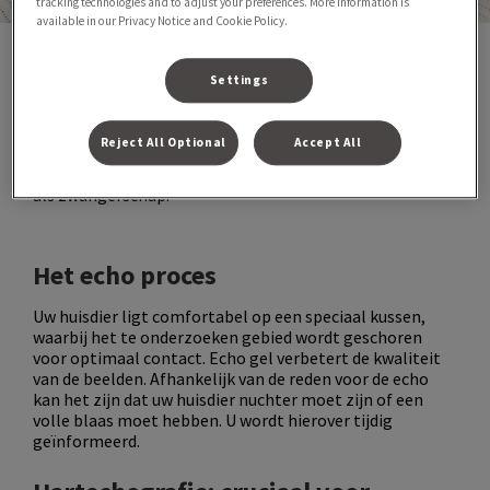
tracking technologies and to adjust your preferences. More information is
available in our Privacy Notice and Cookie Policy.
Echografie maakt gebruik van geluidsgolven om
Settings
gedetailleerde beelden te verkrijgen van inwendige
structuren. Met name voor het in kaart brengen van de
buikholte is dit een waardevolle techniek. Hierdoor
Reject All Optional
Accept All
krijgen we zicht op organen zoals de lever, nieren,
darmen, maar ook de blaas of baarmoeder voor zaken
als zwangerschap.
Het echo proces
Uw huisdier ligt comfortabel op een speciaal kussen,
waarbij het te onderzoeken gebied wordt geschoren
voor optimaal contact. Echo gel verbetert de kwaliteit
van de beelden. Afhankelijk van de reden voor de echo
kan het zijn dat uw huisdier nuchter moet zijn of een
volle blaas moet hebben. U wordt hierover tijdig
geïnformeerd.