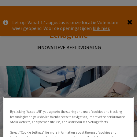
Zoek
Let op: Vanaf 17 augustus is onze locatie Volendam
Zoek
weer geopend. Voor de openingstijden
klik hier.
Echografie
INNOVATIEVE BEELDVORMING
By clicking “Accept All” you agree to the storing and use of cookies and tracking
technologies on your device to enhance site navigation, improve the performance
of our website, analyse website use, and assist our marketing efforts.
Select “Cookie Settings” for more information about the use of cookies and