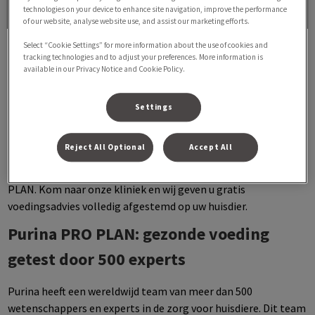
technologies on your device to enhance site navigation, improve the performance
of our website, analyse website use, and assist our marketing efforts.
Select “Cookie Settings” for more information about the use of cookies and
tracking technologies and to adjust your preferences. More information is
available in our Privacy Notice and Cookie Policy.
Settings
Iedere dag staat ons team vol passie klaar om uw dier zo
gezond mogelijk te houden. Goede voeding is hierbij
Reject All Optional
Accept All
essentieel en mag dan ook zeker niet ontbreken. Wij werken
samen met de beste leveranciers, waaronder Purina PRO
PLAN. Kom naar onze kliniek en wij geven u gratis
voedingsadvies volledig afgestemd op uw huisdier.
Purina PRO PLAN: gezonde voeding
getest door 500 experts
Purina heeft een wereldwijd team van meer dan 500
wetenschappers en experts in de zorg voor huisdiere. Dit team