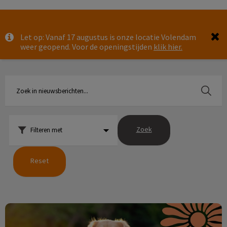
Zoek
Let op: Vanaf 17 augustus is onze locatie Volendam
Zoek
weer geopend. Voor de openingstijden
klik hier.
Zoek
Filteren met
Reset
De zomerchecklist voor je huisdier