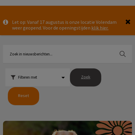
Zoek
Let op: Vanaf 17 augustus is onze locatie Volendam
Zoek
weer geopend. Voor de openingstijden
klik hier.
Zoek
Filteren met
Reset
De zomerchecklist voor je huisdier